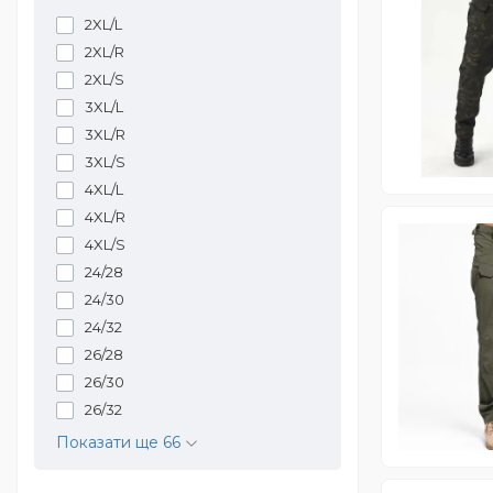
2XL/L
2XL/R
2XL/S
3XL/L
3XL/R
3XL/S
4XL/L
4XL/R
4XL/S
24/28
24/30
24/32
26/28
26/30
26/32
Показати ще 66