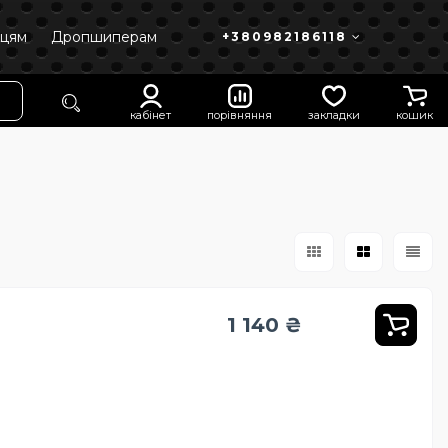
пцям
Дропшиперам
+380982186118
кабінет
порівняння
закладки
кошик
1 140 ₴