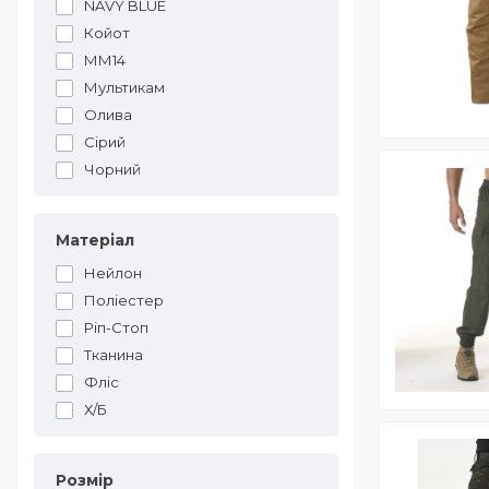
NAVY BLUE
Койот
ММ14
Мультикам
Олива
Сірий
Чорний
Матеріал
Нейлон
Поліестер
Ріп-Стоп
Тканина
Фліс
Х/Б
Розмір