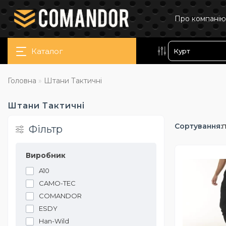
Про компанію
Каталог
Головна
Штани Тактичні
Штани Тактичні
Сортування:
п
Фільтр
Виробник
A10
CAMO-TEC
COMANDOR
ESDY
Han-Wild