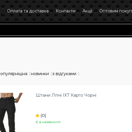
Оплата та доставка
Контакти
Акції
Оптовим поку
опулярні
ціна
▲
новинки
▲
з відгуками
▲
▼
▼
▼
Штани Літні IX7 Карго Чорні
(0)
Є в наявності