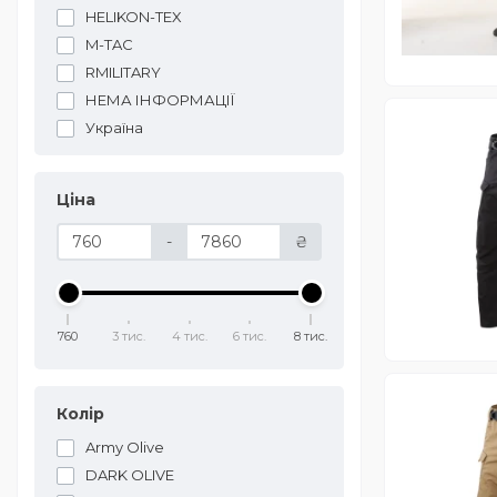
HELIKON-TEX
M-TAC
RMILITARY
НЕМА ІНФОРМАЦІЇ
Україна
Ціна
-
₴
760
3 тис.
4 тис.
6 тис.
8 тис.
Колір
Army Olive
DARK OLIVE