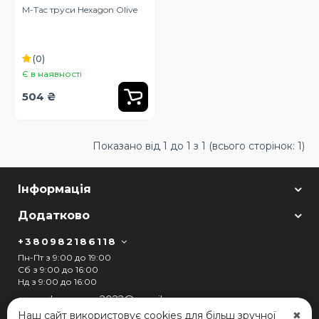
M-Tac труси Hexagon Olive
(0)
Є в наявності
504 ₴
Показано від 1 до 1 з 1 (всього сторінок: 1)
Інформація
Додатково
+380982186118
Пн-Пт з 9:00 до 19:00
Сб з 9:00 до 16:00
Нд з 9:00 до 16:00
arsenalcompany2022@gmail.com
Наш сайт використовує cookies для більш зручної
✖