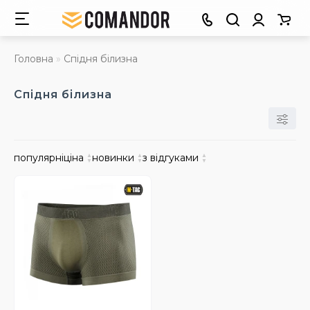
Головна
Спідня білизна
Спідня білизна
популярні
ціна
▲
новинки
▲
з відгуками
▲
▼
▼
▼