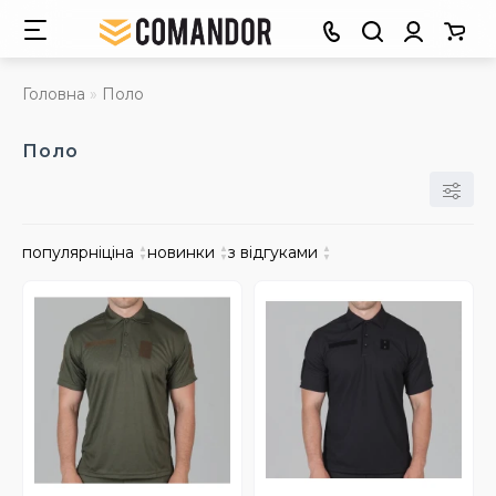
Головна
Поло
Поло
популярні
ціна
▲
новинки
▲
з відгуками
▲
▼
▼
▼