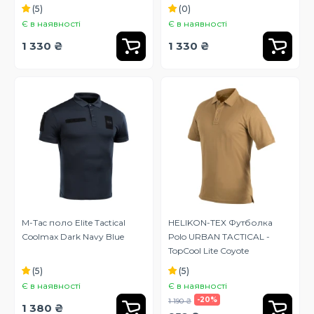
(5)
(0)
Є в наявності
Є в наявності
1 330 ₴
1 330 ₴
M-Tac поло Elite Tactical
HELIKON-TEX Футболка
Coolmax Dark Navy Blue
Polo URBAN TACTICAL -
TopCool Lite Coyote
(5)
(5)
Є в наявності
Є в наявності
-20%
1 190 ₴
1 380 ₴