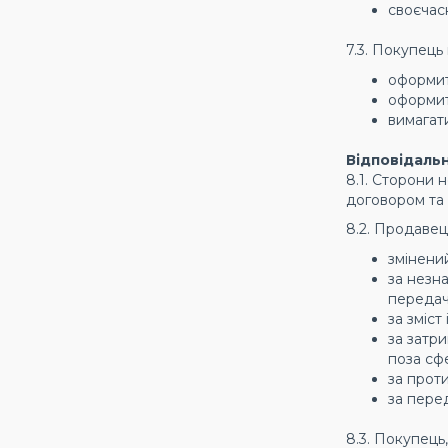
своєчас
7.3. Покупець
оформит
оформит
вимагат
Відповідальн
8.1. Сторони 
договором та
8.2. Продавец
змінени
за незна
передач
за зміст
за затри
поза сф
за прот
за пере
8.3. Покупець