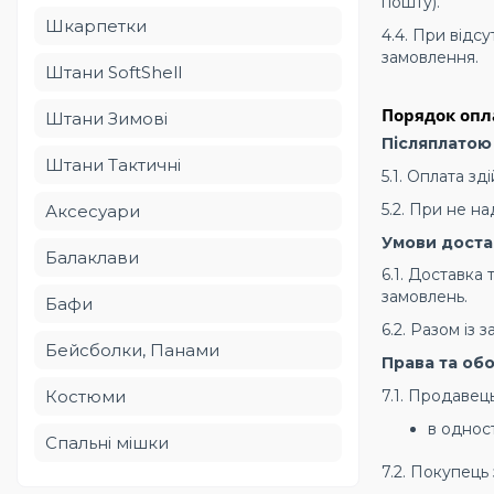
пошту).
Шкарпетки
4.4. При відс
замовлення.
Штани SoftShell
Порядок опл
Штани Зимові
Післяплатою
Штани Тактичні
5.1. Оплата з
5.2. При не н
Аксесуари
Умови доста
Балаклави
6.1. Доставка
замовлень.
Бафи
6.2. Разом із
Бейсболки, Панами
Права та обо
7.1. Продавец
Костюми
в однос
Спальні мішки
7.2. Покупець