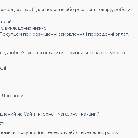
омерцію», засіб для подання або реалізації товару, роботи
-сайті.
ах, викладених нижче.
х Покупцем при розміщенні замовлення і проведенні оплати.
пець зобов’язується оплатити і прийняти Товар на умовах
лі:
о Договору.
лений на Сайті Інтернет-магазину і наявний.
ті.
овідомити Покупця (по телефону або через електронну