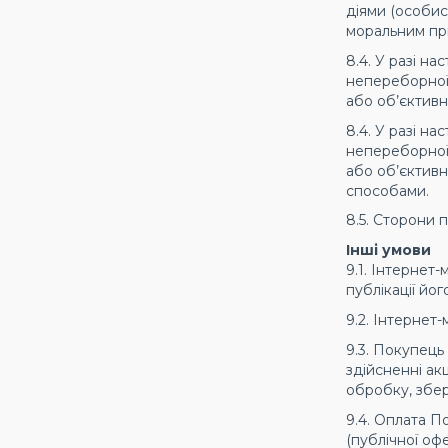
діями (особис
моральним пр
8.4. У разі н
непереборної 
або об’єктивн
8.4. У разі н
непереборної 
або об’єктивн
способами.
8.5. Сторони
Інші умови
9.1. Інтернет
публікації йог
9.2. Інтернет
9.3. Покупець
здійсненні ак
обробку, збер
9.4. Оплата П
(публічної оф