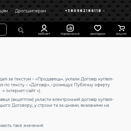
пцям
Дропшиперам
+380982186118
кабінет
порівняння
закладки
кошик
лі за текстом – «Продавець», уклали Договір купівлі-
 по тексту – «Договір», і розміщує Публічну оферту
 -« Інтернет-сайт »).
вця (акцептом) укласти електронний договір купівлі-
ого Договору, у строки та за цінами, вказаними на
 мають таке значення: