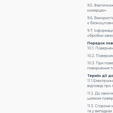
9.5. Фактично
комерцію»
9.6. Викорис
є безкоштовн
9.7. Інформац
обробки замов
Порядок пов
10.1. Поверне
10.2. Поверне
10.3. При пов
повернення то
Термін дії д
11.1.Електрон
відповіді про
11.2. До закі
шляхом повер
11.3. Сторони
та у випадка