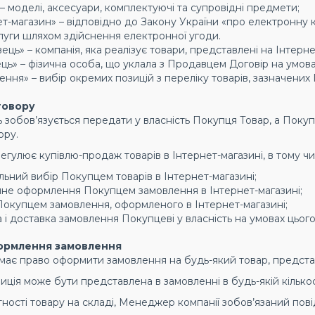
– моделі, аксесуари, комплектуючі та супровідні предмети;
ет-магазин» – відповідно до Закону України «про електронну к
луги шляхом здійснення електронної угоди.
ць» – компанія, яка реалізує товари, представлені на Інтернет
ць» – фізична особа, що уклала з Продавцем Договір на умов
ення» – вибір окремих позицій з переліку товарів, зазначени
говору
ь зобов’язується передати у власність Покупця Товар, а Поку
ору.
егулює купівлю-продаж товарів в Інтернет-магазині, в тому чис
льний вибір Покупцем товарів в Інтернет-магазині;
йне оформлення Покупцем замовлення в Інтернет-магазині;
Покупцем замовлення, оформленого в Інтернет-магазині;
 і доставка замовлення Покупцеві у власність на умовах цьог
ормлення замовлення
 має право оформити замовлення на будь-який товар, представ
иція може бути представлена ​​в замовленні в будь-якій кількос
утності товару на складі, Менеджер компанії зобов’язаний п