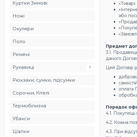
Куртки Зимові
«Товар» 
«Інтерн
Ножі
або пос
«Продаве
«Покупе
Окуляри
«Замовл
Поло
Предмет до
3.1. Продавец
Ремені
даного Догов
Рукавиці
Цей Договір р
доброві
Рюкзаки, сумки, підсумки
самості
оплата 
Сорочки, Кітелі
обробка
Термобілизна
Порядок оф
4.1. Покупець
Убакси
4.2. Кожна поз
Шапки
4.3. При відс