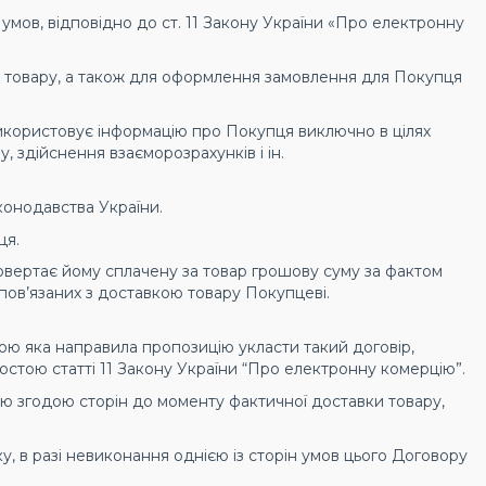
умов, відповідно до ст. 11 Закону України «Про електронну
у товару, а також для оформлення замовлення для Покупця
використовує інформацію про Покупця виключно в цілях
 здійснення взаєморозрахунків і ін.
конодавства України.
ця.
повертає йому сплачену за товар грошову суму за фактом
пов’язаних з доставкою товару Покупцеві.
ою яка направила пропозицію укласти такий договір,
остою статті 11 Закону України “Про електронну комерцію”.
ною згодою сторін до моменту фактичної доставки товару,
у, в разі невиконання однією із сторін умов цього Договору