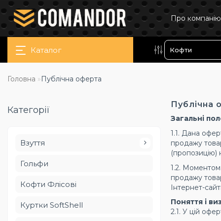
Про компанію
Каталог
Головна
Публічна оферта
Публічна 
Категорії
Загальні по
1.1. Дана офе
Взуття
продажу товар
(пропозицію) 
Гольфи
1.2. Моментом
продажу товар
Кофти Флісові
Інтернет-сайт
Поняття і в
Куртки SoftShell
2.1. У цій оф