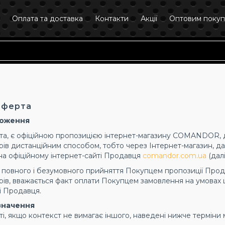
Оплата та доставка
Контакти
Акції
Оптовим поку
оферта
ложення
рта, є офіційною пропозицією інтернет-магазину COMANDOR, да
ів дистанційним способом, тобто через Інтернет-магазин, далі
на офіційному інтернет-сайті Продавця
comandor.com.ua
(далі
 повного і безумовного прийняття Покупцем пропозиції Прода
ів, вважається факт оплати Покупцем замовлення на умовах ць
і Продавця.
изначення
ерті, якщо контекст не вимагає іншого, наведені нижче терміни