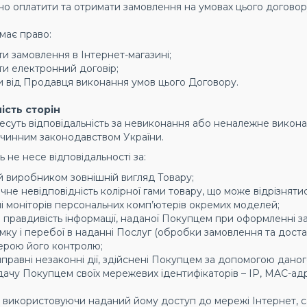
но оплатити та отримати замовлення на умовах цього договор
 має право:
и замовлення в Інтернет-магазині;
и електронний договір;
и від Продавця виконання умов цього Договору.
ість сторін
несуть відповідальність за невиконання або неналежне вико
 чинним законодавством України.
ь не несе відповідальності за:
й виробником зовнішній вигляд Товару;
чне невідповідність колірної гами товару, що може відрізнятис
і моніторів персональних комп’ютерів окремих моделей;
 і правдивість інформації, наданої Покупцем при оформленні 
мку і перебої в наданні Послуг (обробки замовлення та доста
ерою його контролю;
иправні незаконні дії, здійснені Покупцем за допомогою дано
дачу Покупцем своїх мережевих ідентифікаторів – IP, MAC-адре
, використовуючи наданий йому доступ до мережі Інтернет, са