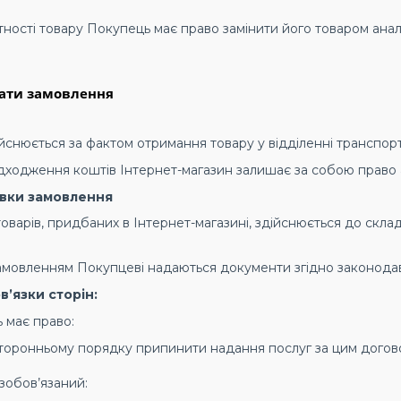
утності товару Покупець має право замінити його товаром анал
ати замовлення
дійснюється за фактом отримання товару у відділенні транспорт
адходження коштів Інтернет-магазин залишає за собою право
вки замовлення
 товарів, придбаних в Інтернет-магазині, здійснюється до скла
 замовленням Покупцеві надаються документи згідно законодав
в’язки сторін:
ь має право:
торонньому порядку припинити надання послуг за цим догов
 зобов’язаний: