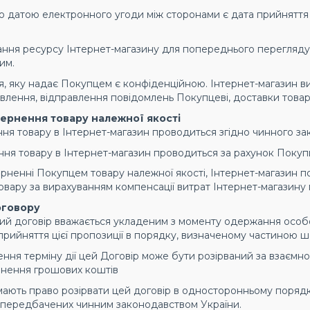
ю датою електронного угоди між сторонами є дата прийняття 
тання ресурсу Інтернет-магазину для попереднього перегляд
им.
ія, яку надає Покупцем є конфіденційною. Інтернет-магазин 
лення, відправлення повідомлень Покупцеві, доставки товару,
ернення товару належної якості
ння товару в Інтернет-магазин проводиться згідно чинного за
ння товару в Інтернет-магазин проводиться за рахунок Покуп
ерненні Покупцем товару належної якості, Інтернет-магазин 
вару за вирахуванням компенсації витрат Інтернет-магазину 
оговору
ний договір вважається укладеним з моменту одержання особ
 прийняття цієї пропозиції в порядку, визначеному частиною ш
нчення терміну дії цей Договір може бути розірваний за взаєм
нення грошових коштів
 мають право розірвати цей договір в односторонньому порядк
х передбачених чинним законодавством України.