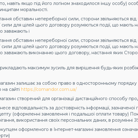
то, навіть якщо під його логіном знаходилося іншу особу) ос
инципам моральності.
астання обставин непереборної сили, сторони звільняються ві
сили для цілей цього договору розуміються події, що мають
о заважають і
астання обставин непереборної сили, сторони звільняються ві
сили для цілей цього договору розуміються події, що мають
о заважають виконанню цього договору, настання яких Сторо
 прикладають максимум зусиль для вирішення будь-яких розб
-магазин залишає за собою право в односторонньому порядку
о на сайті
https://comandor.com.ua/
-магазин створений для організації дистанційного способу про
 несе відповідальність за достовірність інформації, зазначено
цепту (оформленні замовлення і подальшої оплати товару) П
ігання, використання своїх персональних даних, в розумінні 
окупцем оформленого в Інтернет-магазині замовлення означа
ерти)