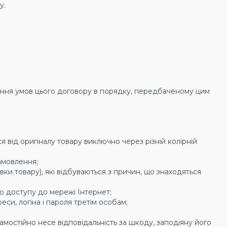
у.
нання умов цього договору в порядку, передбаченому цим
я від оригіналу товару виключно через різній колірній
замовлення;
вки товару), які відбуваються з причин, що знаходяться
го доступу до мережі Інтернет;
си, логіна і пароля третім особам;
мостійно несе відповідальність за шкоду, заподіяну його