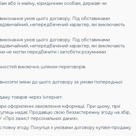
обам або їх майну, юридичним особам, державі чи
д виконання умов цього договору. Під обставинами
 надзвичайний, непередбачений характер, які виключають
д виконання умов цього договору. Під обставинами
 надзвичайний, непередбачений характер, які виключають
ни не могли передбачити і запобігти розумними
іжностей виключно шляхом переговорів.
 вносити зміни до цього договору за умови попередньої
дажу товарів через Інтернет.
ї при оформленні замовлення інформації. При цьому, при
окупець надає Продавцю свою беззастережну згоду на збір,
ЗУ «Про захист персональних даних».
є повну згоду Покупця з умовами договору купівлі-продажу