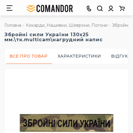
Головна
Кокарди, Нашивки, Шеврони, Погони
Збройні с
Збройні сили України 130х25
мм.\тк.multicam\нагрудний напис
ВСЕ ПРО ТОВАР
ХАРАКТЕРИСТИКИ
ВІДГУКИ