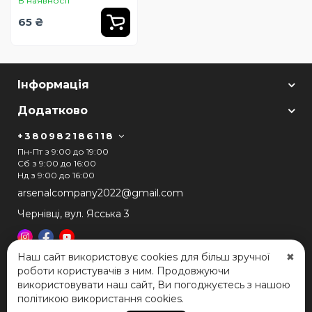
В наявності
65 ₴
Інформація
Додатково
+380982186118
Пн-Пт з 9:00 до 19:00
Сб з 9:00 до 16:00
Нд з 9:00 до 16:00
arsenalcompany2022@gmail.com
Чернівці, вул. Ясська 3
Наш сайт використовує cookies для більш зручної
✖
роботи користувачів з ним. Продовжуючи
використовувати наш сайт, Ви погоджуєтесь з нашою
COMANDOR © 2026
політикою використання cookies.