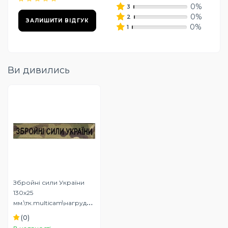
0%
3
0%
2
ЗАЛИШИТИ ВІДГУК
0%
1
Ви дивились
Збройні сили України
130х25
мм.\тк.multicam\нагрудний
напис
(0)