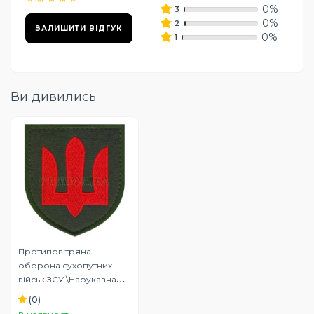
0%
3
0%
2
ЗАЛИШИТИ ВІДГУК
0%
1
Ви дивились
Протиповітряна
оборона сухопутних
військ ЗСУ \Нарукавна
емблема
(0)