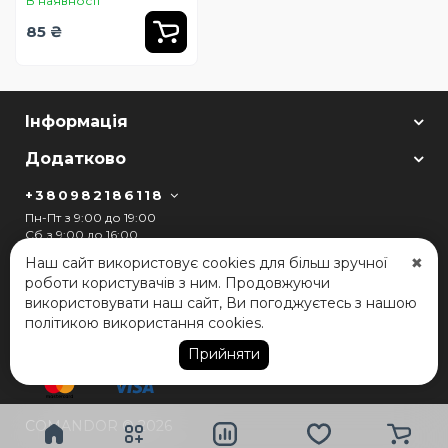
В наявності
85 ₴
Інформація
Додатково
+380982186118
Пн-Пт з 9:00 до 19:00
Сб з 9:00 до 16:00
Нд з 9:00 до 16:00
Наш сайт використовує cookies для більш зручної
✖
arsenalcompany2022@gmail.com
роботи користувачів з ним. Продовжуючи
використовувати наш сайт, Ви погоджуєтесь з нашою
Чернівці, вул. Ясська 3
політикою використання cookies.
Прийняти
COMANDOR © 2026