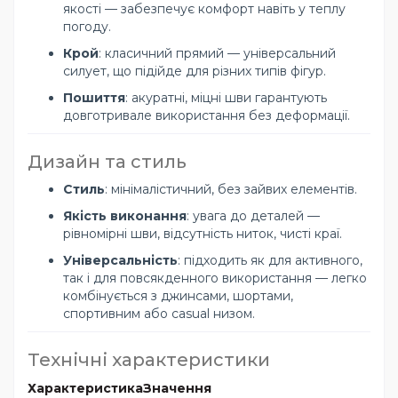
якості — забезпечує комфорт навіть у теплу
погоду.
Крой
: класичний прямий — універсальний
силует, що підійде для різних типів фігур.
Пошиття
: акуратні, міцні шви гарантують
довготривале використання без деформації.
Дизайн та стиль
Стиль
: мінімалістичний, без зайвих елементів.
Якість виконання
: увага до деталей —
рівномірні шви, відсутність ниток, чисті краї.
Універсальність
: підходить як для активного,
так і для повсякденного використання — легко
комбінується з джинсами, шортами,
спортивним або casual низом.
Технічні характеристики
Характеристика
Значення