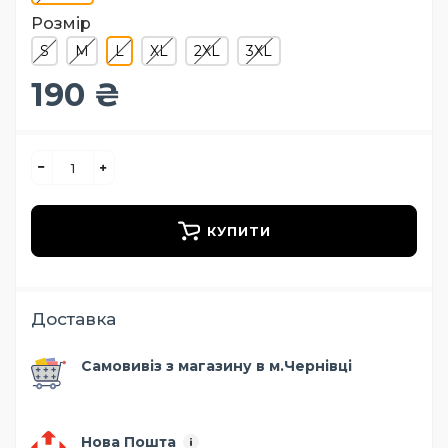
Розмір
S
M
L
XL
2XL
3XL
190 ₴
КУПИТИ
Доставка
Самовивіз з магазину в м.Чернівці
Нова Пошта