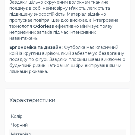
Завдяки щільно скрученим волокнам тканина
поєднує в собі неймовірну м'якість, легкість та
підвищену зносостійкість. Матеріал відмінно
пропускає повітря, швидко висихає, а інтегрована
технологія
Odorless
ефективно мінімізує появу
неприємних запахів під час інтенсивних
навантажень.
Ергономіка та дизайн:
Футболка має класичний
крій із круглим вирізом, який забезпечує бездоганну
посадку по фігурі. Завдяки плоским швам виключено
будь-який ризик натирания шкіри екіпіруванням чи
лямками рюкзака.
Характеристики
Колір
Чорний
Матеріал