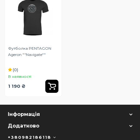
Футболка PENTAGON
Ageron ""Navigate""
(0)
В наявності
1 190 ₴
Інформація
Додатково
+380982186118